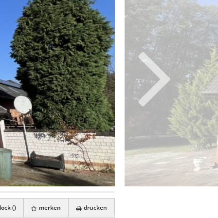
ock (
)
merken
drucken