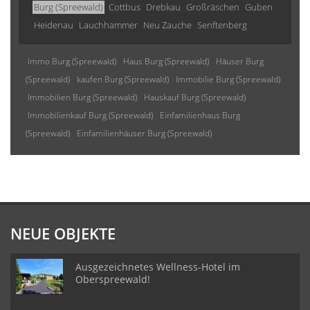
Burg (Spreewald)
Cottbus
Drebkau
Großräschen
Guben
Heidenau
Lauchhammer
Neu Zauche
Senftenberg
Immo Burg (Spreewald)
Haus Burg (Spreewald)
Häuser Burg
(Spreewald)
kaufen Burg (Spreewald)
Immobilie Burg (Spreewald)
Immobilien Burg (Spreewald)
Hauskauf Burg (Spreewald)
Immobilienkauf Burg (Spreewald)
Einfamilienhaus Burg
(Spreewald)
Einfamilienhäuser Burg (Spreewald)
NEUE OBJEKTE
Ausgezeichnetes Wellness-Hotel im
Oberspreewald!