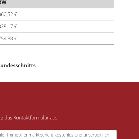
RW
360,52 €
328,17 €
754,88 €
Bundesschnitts
.
rz das Kontaktformular aus.