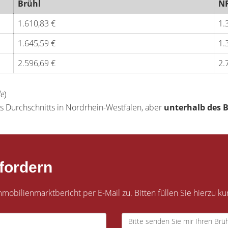
Brühl
N
1.610,83 €
1.
1.645,59 €
1.
2.596,69 €
2.
de
)
s Durchschnitts in Nordrhein-Westfalen, aber
unterhalb des 
fordern
obilienmarktbericht per E-Mail zu. Bitten füllen Sie hierzu ku