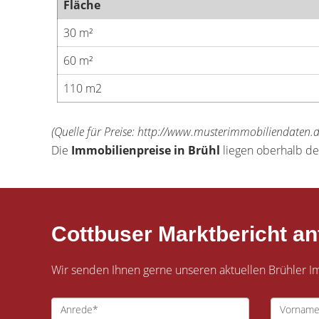
Fläche
30 m²
60 m²
110 m2
(Quelle für Preise: http://www.musterimmobiliendaten.
Die
Immobilienpreise in Brühl
liegen oberhalb de
Cottbuser Marktbericht an
Wir senden Ihnen gerne unseren aktuellen Brühler Imm