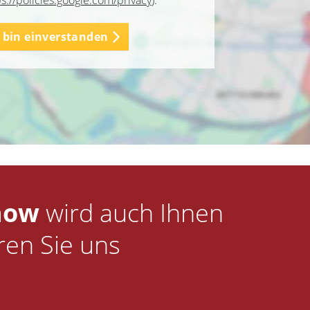
ps://policies.google.com/privacy
).
h bin einverstanden
how
wird auch Ihnen
ren Sie uns