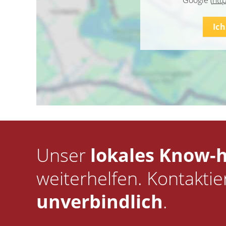
Google (
htt
Ic
Unser
lokales Know-
weiterhelfen. Kontaktie
unverbindlich
.