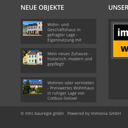
NEUE OBJEKTE
UNSER
Wohn- und
Geschäftshaus in
gefragter Lage -
Eigennutzung mit
Vermieterpotential!
Mein neues Zuhause -
historisch, modern und
gepflegt!
Wohnen oder vermieten
- Preiswertes Wohnhaus
in ruhiger Lage von
Cottbus-Sielow!
© mhs bauregie gmbh
Powered by
Immonia GmbH