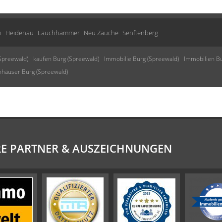
n
Heidenau
Lauchhammer
Neu Zauche
Senftenberg
Spreewald)
kaufen Burg (Spreewald)
Immobilie Burg (Spreewald)
Immobilien Bu
nhäuser Burg (Spreewald)
E PARTNER & AUSZEICHNUNGEN