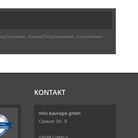
rg (Spreewald)
Hauskauf Burg (Spreewald)
Immobilienkauf
KONTAKT
mhs bauregie gmbh
Calauer Str. 8
03048 Cottbus