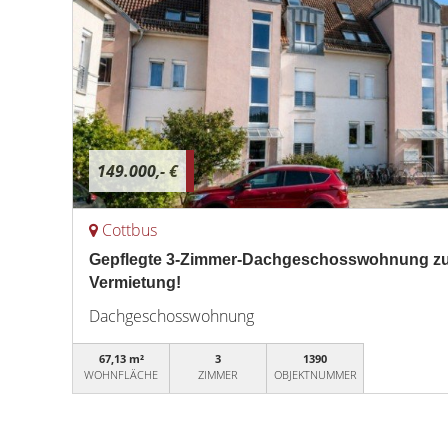
149.000,- €
Cottbus
Gepflegte 3-Zimmer-Dachgeschosswohnung zu
Vermietung!
Dachgeschosswohnung
67,13 m²
3
1390
WOHNFLÄCHE
ZIMMER
OBJEKTNUMMER