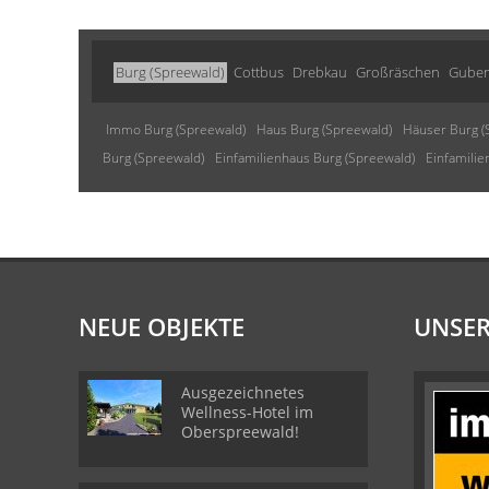
Burg (Spreewald)
Cottbus
Drebkau
Großräschen
Gube
Immo Burg (Spreewald)
Haus Burg (Spreewald)
Häuser Burg (
Burg (Spreewald)
Einfamilienhaus Burg (Spreewald)
Einfamilie
NEUE OBJEKTE
UNSER
Ausgezeichnetes
Wellness-Hotel im
Oberspreewald!