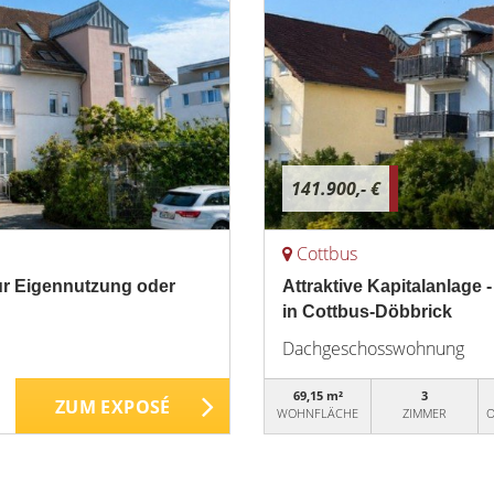
141.900,- €
Cottbus
r Eigennutzung oder
Attraktive Kapitalanlag
in Cottbus-Döbbrick
Dachgeschosswohnung
69,15 m²
3
ZUM EXPOSÉ
WOHNFLÄCHE
ZIMMER
O