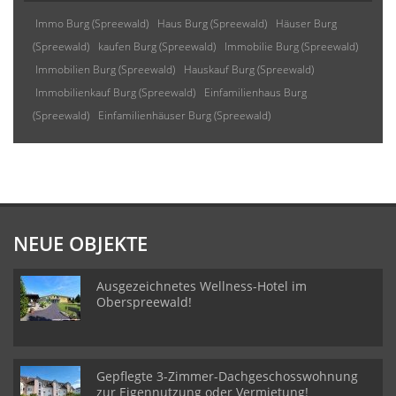
Immo Burg (Spreewald)
Haus Burg (Spreewald)
Häuser Burg
(Spreewald)
kaufen Burg (Spreewald)
Immobilie Burg (Spreewald)
Immobilien Burg (Spreewald)
Hauskauf Burg (Spreewald)
Immobilienkauf Burg (Spreewald)
Einfamilienhaus Burg
(Spreewald)
Einfamilienhäuser Burg (Spreewald)
NEUE OBJEKTE
Ausgezeichnetes Wellness-Hotel im
Oberspreewald!
Gepflegte 3-Zimmer-Dachgeschosswohnung
zur Eigennutzung oder Vermietung!