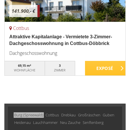
141.900,- €
Cottbus
Attraktive Kapitalanlage - Vermietete 3-Zimmer-
Dachgeschosswohnung in Cottbus-Döbbrick
Dachgeschosswohnung
69,15 m²
3
WOHNFLÄCHE
ZIMMER
Burg (Spreewald)
Cottbus
Drebkau
Großräschen
Guben
Heidenau
Lauchhammer
Neu Zauche
Senftenberg